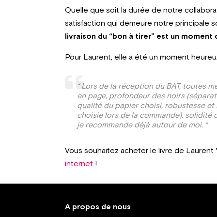
Quelle que soit la durée de notre collabora
satisfaction qui demeure notre principale 
livraison du “bon à tirer” est un moment c
Pour Laurent, elle a été un moment heureux
“ Lors de la réception du BAT, toutes 
en page, profondeur des noirs (séparate
qualité du papier choisi, robustesse et
choisie lors de la commande), solidité d
je recommande déjà autour de moi. “
Vous souhaitez acheter le livre de Lauren
internet
!
A propos de nous