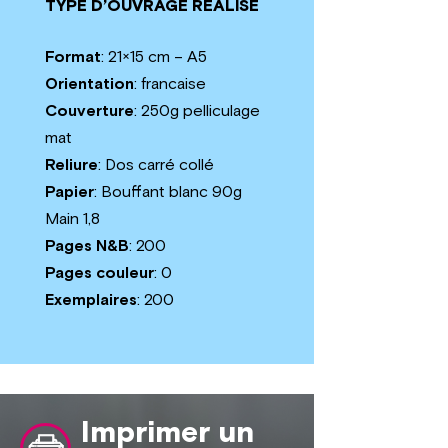
TYPE D’OUVRAGE RÉALISÉ
Format
: 21×15 cm – A5
Orientation
: francaise
Couverture
: 250g pelliculage
mat
Reliure
: Dos carré collé
Papier
: Bouffant blanc 90g
Main 1,8
Pages N&B
: 200
Pages couleur
: 0
Exemplaires
: 200
Imprimer un