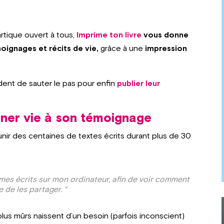
artique ouvert à tous,
Imprime ton livre
vous donne
oignages et récits de vie,
grâce à une
impression
ident de sauter le pas pour enfin
publier leur
nner vie à son témoignage
unir des centaines de textes écrits durant plus de 30
 mes écrits sur mon ordinateur, afin de voir comment
e de les partager. “
lus mûrs naissent d’un besoin (parfois inconscient)